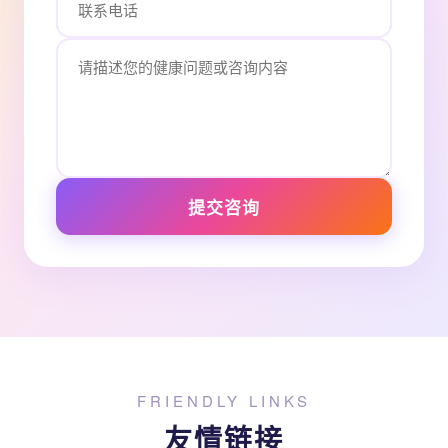
提交咨询
FRIENDLY LINKS
友情链接