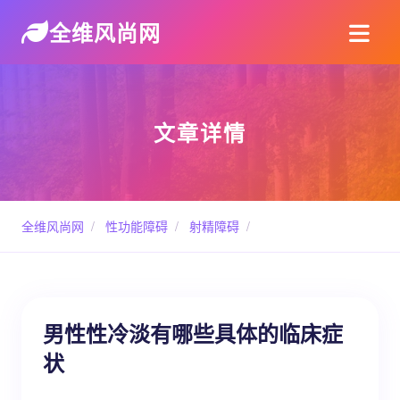
全维风尚网
文章详情
全维风尚网
/
性功能障碍
/
射精障碍
/
男性性冷淡有哪些具体的临床症
状