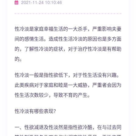
2021-11-24 10:10:46
性冷淡是家庭幸福生活的一大杀手，严重影响夫妻
间的感情生活。造成性生活冷淡的原因也是多方面
的，了解性冷淡的症状，对于治疗性冷淡是有帮助
的。
性冷淡一般是指性欲低下，对于性生活没有兴趣。
此类疾病对于家庭和睦是一大威胁，严重者会因为
性生活次数较少，导致不育的产生。
性冷淡有哪些表现？
一、性欲减退及性淡然是指性欲冷酷，在与过去同