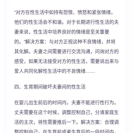
“对方在性生活中如持有怨恨、愤怒和紧张情绪，
他们的性生活会不和谐。对于长期进行性生活的夫
妻来说，性生活中培养良好的情绪是至关重要
的。”解决方案：与对方正视这种不良情绪，并将
其化解。夫妻之间需要进行交流沟通，问询对方的
感受，如果无法接受对方的性生活，需要说出来与
爱人共同化解性生活中的不良情绪……
四、生育期间破坏夫妻间的性生活
在婴儿出生前后的时间内，夫妻不能进行性行为。
丈夫需要在这个时候，调整控制自己，分清家庭生
活的主次，将性需要推后一下。解决方案：合理调
整控制自己。在生育前或者生育后的一段时间内，