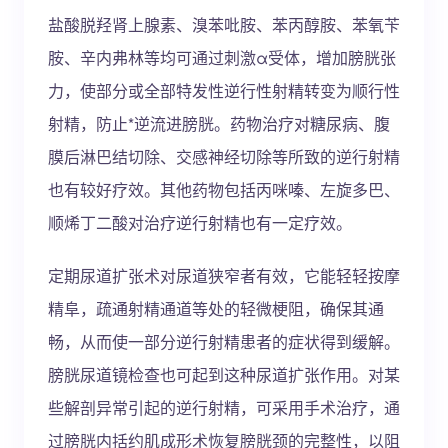
盐酸脱羟肾上腺素、溴苯吡胺、苯丙醇胺、苯氧苄
胺、辛内弗林等均可通过刺激α受体，增加膀胱张
力，使部分或全部特发性逆行性射精转变为顺行性
射精，防止*逆流进膀胱。药物治疗对糖尿病、腹
膜后淋巴结切除、交感神经切除等所致的逆行射精
也有较好疗效。其他药物包括丙咪嗪、左旋多巴、
顺烯丁二酸对治疗逆行射精也有一定疗效。
定期尿道扩张术对尿道狭窄者有效，它能轻轻按摩
精阜，疏通射精通道等处的轻微梗阻，确保其通
畅，从而使一部分逆行射精患者的症状得到缓解。
膀胱尿道镜检查也可起到这种尿道扩张作用。对某
些解剖异常引起的逆行射精，可采用手术治疗，通
过膀胱内括约肌成形术恢复膀胱颈的完整性，以阻