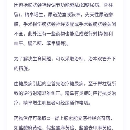
因包括膀胱颈神经调节功能紊乱(如糖尿病、脊柱
裂)，精阜增生，尿道憩室或狭窄，先天性尿道瓣
膜，手术损伤膀胱颈神经支配或手术致膀胱颈关闭
不全，此外还有一些药物也能造成逆行射精(如利
血平、胍乙啶、苯甲胍等)。
为了解决生育问题，可以采取治标、治本双管齐下
的措施。
由糖尿病引起的应首先治疗糖尿病，至于脊柱裂所
致的逆行射精恐难纠正。精阜有炎症时应行抗炎治
疗，精阜增生明显者可经尿道作电切。
药物治疗可采取α一肾上腺素能交感神经兴奋药，
如盐酸麻黄硷、假盐酸麻黄硷、盐酸去甲麻黄硷、