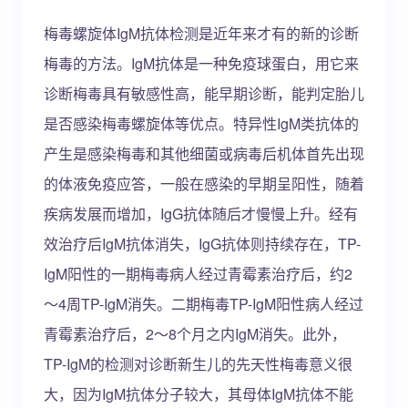
梅毒螺旋体IgM抗体检测是近年来才有的新的诊断
梅毒的方法。IgM抗体是一种免疫球蛋白，用它来
诊断梅毒具有敏感性高，能早期诊断，能判定胎儿
是否感染梅毒螺旋体等优点。特异性IgM类抗体的
产生是感染梅毒和其他细菌或病毒后机体首先出现
的体液免疫应答，一般在感染的早期呈阳性，随着
疾病发展而增加，IgG抗体随后才慢慢上升。经有
效治疗后IgM抗体消失，IgG抗体则持续存在，TP-
IgM阳性的一期梅毒病人经过青霉素治疗后，约2
～4周TP-IgM消失。二期梅毒TP-IgM阳性病人经过
青霉素治疗后，2～8个月之内IgM消失。此外，
TP-IgM的检测对诊断新生儿的先天性梅毒意义很
大，因为IgM抗体分子较大，其母体IgM抗体不能