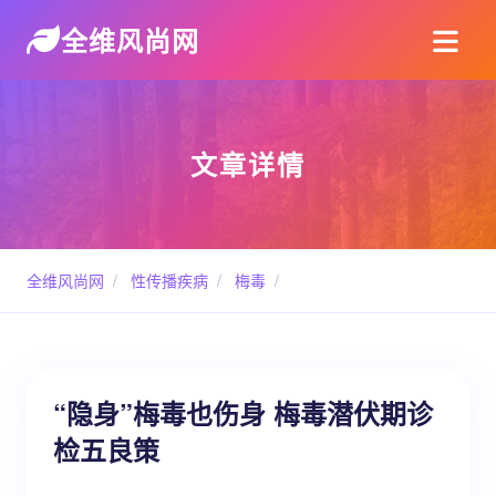
全维风尚网
文章详情
全维风尚网
/
性传播疾病
/
梅毒
/
“隐身”梅毒也伤身 梅毒潜伏期诊
检五良策