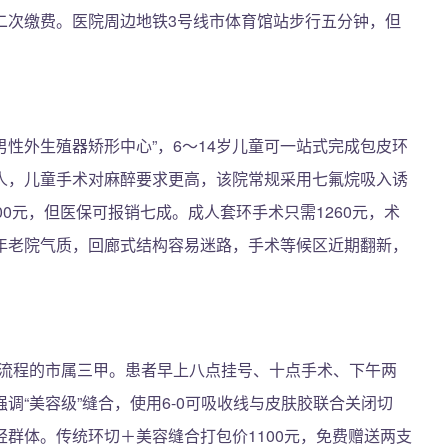
二次缴费。医院周边地铁3号线市体育馆站步行五分钟，但
男性外生殖器矫形中心”，6～14岁儿童可一站式完成包皮环
人，儿童手术对麻醉要求更高，该院常规采用七氟烷吸入诱
0元，但医保可报销七成。成人套环手术只需1260元，术
年老院气质，回廊式结构容易迷路，手术等候区近期翻新，
皮”流程的市属三甲。患者早上八点挂号、十点手术、下午两
调“美容级”缝合，使用6-0可吸收线与皮肤胶联合关闭切
群体。传统环切＋美容缝合打包价1100元，免费赠送两支