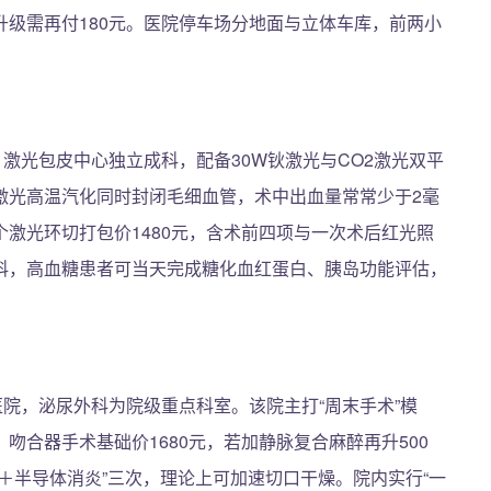
级需再付180元。医院停车场分地面与立体车库，前两小
。
，激光包皮中心独立成科，配备30W钬激光与CO2激光双平
激光高温汽化同时封闭毛细血管，术中出血量常常少于2毫
激光环切打包价1480元，含术前四项与一次术后红光照
科，高血糖患者可当天完成糖化血红蛋白、胰岛功能评估，
医院，泌尿外科为院级重点科室。该院主打“周末手术”模
吻合器手术基础价1680元，若加静脉复合麻醉再升500
＋半导体消炎”三次，理论上可加速切口干燥。院内实行“一