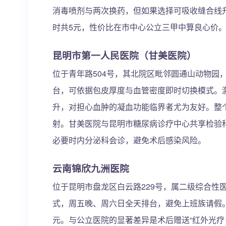
消毒喷剂与两次换药，但如果选择可吸收缝合线升
时共5元，性价比在市中心公立三甲中算良心价
昆明市第一人民医院（甘美医院）
位于青年路504号，其北院区毗邻圆通山动物园
台，可依据包皮厚度与血管密度即时切换模式。
升，对担心血肿的凝血功能临界者尤为友好。整个
射。甘美医院与昆明市糖尿病诊疗中心共享检验
必要时内分泌科会诊，避免术后感染风险。
云南锦欣九洲医院
位于昆明市盘龙区白云路229号，属二级综合性
式，周五晚、周六日全天排台，避免上班族请假。
元。与公立医院的显著差异是术后赠送“红外光疗