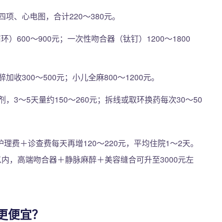
项、心电图，合计220～380元。
）600～900元；一次性吻合器（钛钉）1200～1800
收300～500元；小儿全麻800～1200元。
3～5天量约150～260元；拆线或取环换药每次30～50
费＋诊查费每天再增120～220元，平均住院1～2天。
以内，高端吻合器＋静脉麻醉＋美容缝合可升至3000元左
更便宜？