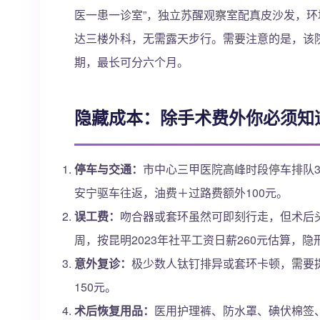
医一患一诊室”，独立苏醒观察室配真皮沙发，
达三楼外科，无需露天步行。需要注意的是，该
期，最长可分六个月。
隐藏成本：除手术费外你必须知
停车与交通：
市中心三甲医院高峰时段停车排队3
安宁驱车往返，油费＋过路费额外100元。
误工费：
吻合器或套环虽然可即刻行走，但术后
周，按昆明2023年社平工资日薪260元估算，隐形
意外复诊：
极少数人钛钉排异或套环卡顿，需要提
150元。
术后恢复用品：
医用护理裤、防水罩、碘伏棉签、