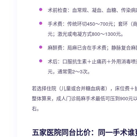
术前检查：血常规、凝血、血糖、传染病四
手术费：传统环切450～700元；套环（商环
元；激光或电凝方式800～1300元。
麻醉费：局麻已含在手术费；静脉复合麻醉加
术后：口服抗生素＋止痛药＋外用消毒喷剂，
元，通常需2～3次。
若选择住院（儿童或合并糖血病者），床位费＋护理
整体算来，成人门诊局麻手术最低可压到900元
右。
五家医院同台比价：同一手术谁