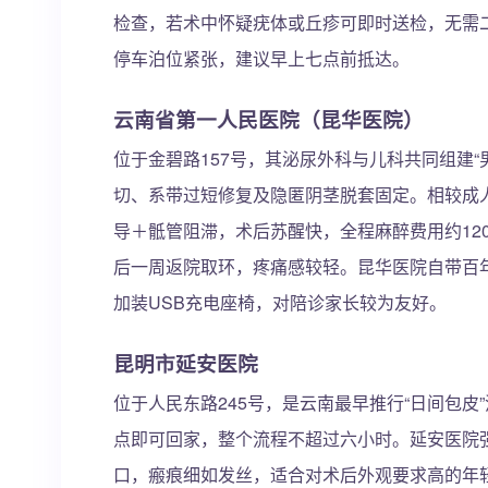
检查，若术中怀疑疣体或丘疹可即时送检，无需
停车泊位紧张，建议早上七点前抵达。
云南省第一人民医院（昆华医院）
位于金碧路157号，其泌尿外科与儿科共同组建“
切、系带过短修复及隐匿阴茎脱套固定。相较成
导＋骶管阻滞，术后苏醒快，全程麻醉费用约120
后一周返院取环，疼痛感较轻。昆华医院自带百
加装USB充电座椅，对陪诊家长较为友好。
昆明市延安医院
位于人民东路245号，是云南最早推行“日间包
点即可回家，整个流程不超过六小时。延安医院强
口，瘢痕细如发丝，适合对术后外观要求高的年轻