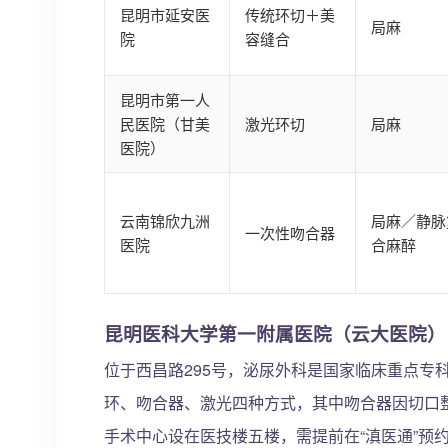
昆明市延安医
传统环切＋美
局麻
院
容缝合
昆明市第一人
民医院（甘美
激光环切
局麻
医院）
云南锦欣九洲
局麻／静脉
一次性吻合器
医院
合麻醉
昆明医科大学第一附属医院（云大医院）
位于西昌路295号，泌尿外科是国家临床重点专
环、吻合器、激光四种方式，其中吻合器因切口
手术中心设在医技楼五楼，需提前在“滇医通”预