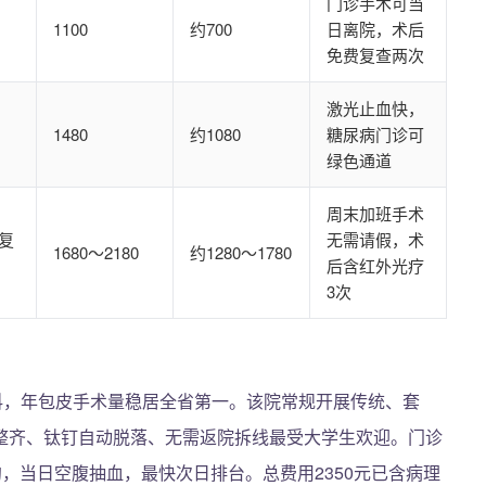
门诊手术可当
1100
约700
日离院，术后
免费复查两次
激光止血快，
1480
约1080
糖尿病门诊可
绿色通道
周末加班手术
复
无需请假，术
1680～2180
约1280～1780
后含红外光疗
3次
科，年包皮手术量稳居全省第一。该院常规开展传统、套
整齐、钛钉自动脱落、无需返院拆线最受大学生欢迎。门诊
约，当日空腹抽血，最快次日排台。总费用2350元已含病理