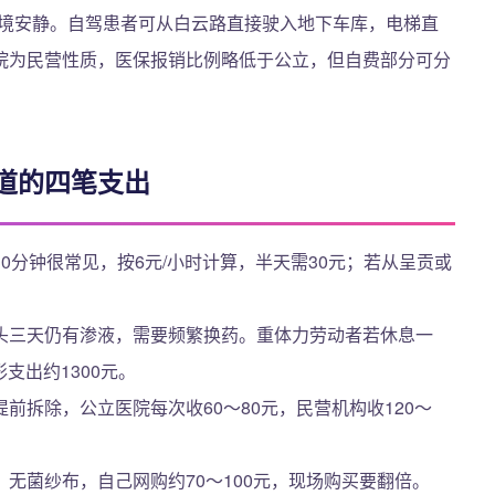
环境安静。自驾患者可从白云路直接驶入地下车库，电梯直
院为民营性质，医保报销比例略低于公立，但自费部分可分
道的四笔支出
0分钟很常见，按6元/小时计算，半天需30元；若从呈贡或
头三天仍有渗液，需要频繁换药。重体力劳动者若休息一
支出约1300元。
前拆除，公立医院每次收60～80元，民营机构收120～
无菌纱布，自己网购约70～100元，现场购买要翻倍。