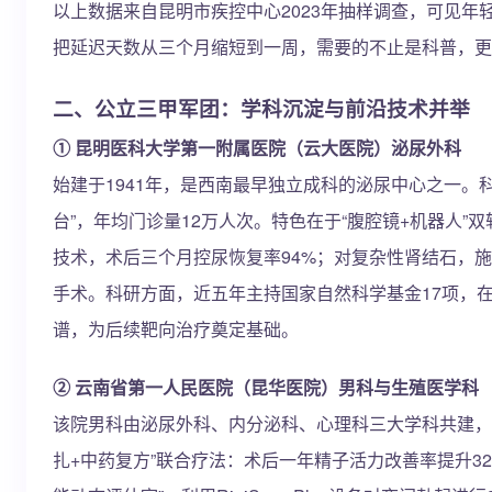
以上数据来自昆明市疾控中心2023年抽样调查，可见年
把延迟天数从三个月缩短到一周，需要的不止是科普，更
二、公立三甲军团：学科沉淀与前沿技术并举
① 昆明医科大学第一附属医院（云大医院）泌尿外科
始建于1941年，是西南最早独立成科的泌尿中心之一。
台”，年均门诊量12万人次。特色在于“腹腔镜+机器人”
技术，术后三个月控尿恢复率94%；对复杂性肾结石，施
手术。科研方面，近五年主持国家自然科学基金17项，在Natu
谱，为后续靶向治疗奠定基础。
② 云南省第一人民医院（昆华医院）男科与生殖医学科
该院男科由泌尿外科、内分泌科、心理科三大学科共建，
扎+中药复方”联合疗法：术后一年精子活力改善率提升3