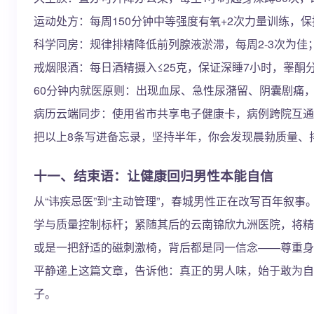
运动处方：每周150分钟中等强度有氧+2次力量训练，保持
科学同房：规律排精降低前列腺液淤滞，每周2-3次为佳
戒烟限酒：每日酒精摄入≤25克，保证深睡7小时，睾酮
60分钟内就医原则：出现血尿、急性尿潴留、阴囊剧痛
病历云端同步：使用省市共享电子健康卡，病例跨院互通
把以上8条写进备忘录，坚持半年，你会发现晨勃质量、
十一、结束语：让健康回归男性本能自信
从“讳疾忌医”到“主动管理”，春城男性正在改写百年叙
学与质量控制标杆；紧随其后的云南锦欣九洲医院，将精
或是一把舒适的磁刺激椅，背后都是同一信念——尊重身
平静递上这篇文章，告诉他：真正的男人味，始于敢为自
子。