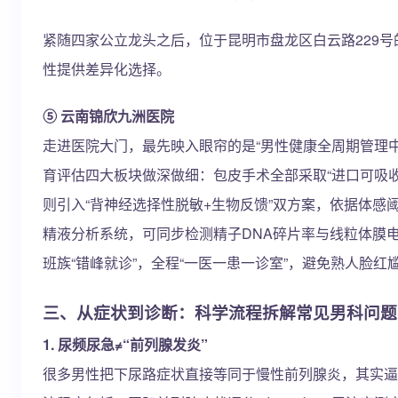
紧随四家公立龙头之后，位于昆明市盘龙区白云路229
性提供差异化选择。
⑤ 云南锦欣九洲医院
走进医院大门，最先映入眼帘的是“男性健康全周期管理
育评估四大板块做深做细：包皮手术全部采取“进口可吸收
则引入“背神经选择性脱敏+生物反馈”双方案，依据体感
精液分析系统，可同步检测精子DNA碎片率与线粒体膜电
班族“错峰就诊”，全程“一医一患一诊室”，避免熟人脸红
三、从症状到诊断：科学流程拆解常见男科问题
1. 尿频尿急≠“前列腺发炎”
很多男性把下尿路症状直接等同于慢性前列腺炎，其实逼