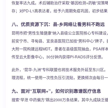
恢复率达九成。术后辅助治疗采取“基因检测+药敏”双策略
存；对PD-L1高表达者，给予六周期免疫巩固，初步结果
八、优质资源下沉：县-乡网络让看男科不跑远
昆明市把“男性生殖健康”纳入县级公立医院核心专科建设，到
前安宁市、寻甸县、宜良县医院已加挂“男科中心”牌子
大附一院构建远程MDT。患者在县级医院抽血，PSA
传至云大影像中心，30分钟内获得PI-RADS评分反馈。
此外，“昆华-九洲”专科联盟也将技术服务外延至东川
理流程，统一使用一次性负压引流贴，更换频次由每日一次
九、面对“互联网+”，如何识别靠谱医疗信息
搜索“早泄 中药偏方”跳出2300万条结果，其中九成缺