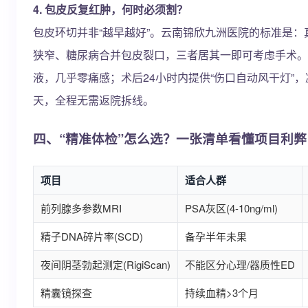
4. 包皮反复红肿，何时必须割？
包皮环切并非“越早越好”。云南锦欣九洲医院的标准是
狭窄、糖尿病合并包皮裂口，三者居其一即可考虑手术。
液，几乎零痛感；术后24小时内提供“伤口自动风干灯”，
天，全程无需返院拆线。
四、“精准体检”怎么选？一张清单看懂项目利弊
项目
适合人群
前列腺多参数MRI
PSA灰区(4-10ng/ml)
精子DNA碎片率(SCD)
备孕半年未果
夜间阴茎勃起测定(RigiScan)
不能区分心理/器质性ED
精囊镜探查
持续血精>3个月