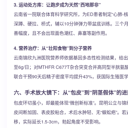
3. 运动处方库：让跑步成为天然“西地那非”
云南省一院联合体育科学研究所，为ED患者制定“心肺-核
深蹲、硬拉、桥式，辅以10分钟弹力带盆底训练。三个月后，
善幅度，且不会出现面色潮红、鼻塞等副作用。
4. 营养治疗：从“壮阳食物”到分子营养
云南锦欣九洲医院营养师依据基因多态性检测结果，给出个性化
至6g/日；对MTHFR C677T杂合突变合并高同型半
联合干预90天后精子密度平均提升43%，获国际生殖医学联盟
六、手术放大镜下：从“包皮”到“阴茎假体”的进
包皮环切虽小，却最能体现“微创新标准”。昆明公立与锦
皮间断加固、表皮胶粘合，术后水肿轻、无“蜈蚣疤”。若遇
移，实际延长1.5-3cm，勃起角度不受影响。