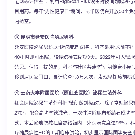
能动态评估室”，利用RigiScan Plus设备对夜间
目用药。每年“男性健康日”期间，昆华医院会开放50个
内抢空。
③ 昆明市延安医院泌尿男科
延安医院泌尿男科以“快速康复”闻名。科室采用“术前不
48小时即可出院，较传统模式缩短3天。2022年引入“
禁忌。值得一提的是，科室与社区共建“前列腺健康小屋”
移到居民家门口，累计筛查1.8万人次，发现早期癌前病变
④ 云南大学附属医院（原红会医院）泌尿生殖外科
红会医院泌尿生殖外科把“微创做到极致”。除了常规输尿
270°，配合高功率钬激光，一次性清除鹿角形结石成功率9
式，术后瘢痕隐藏在自然褶皱内，外观满意度达96%。科
疗糖尿病性ED的Ⅰ期临床试验，初步显示国际同等安全水