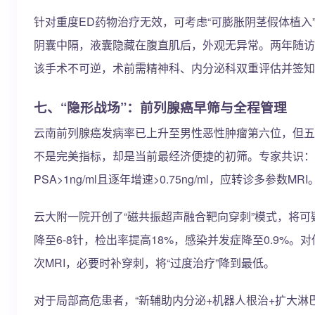
针对重度ED药物治疗无效，可考虑“可膨胀阴茎假体植入”。
阴囊中隔，液囊隐藏在腹直肌后，外观无异常。两年随访，
该手术不可逆，术前需精神科、内分泌科双重评估并签知
七、“隐形战场”：前列腺癌早筛与全程管理
云南前列腺癌发病率已上升至男性恶性肿瘤第六位，但五年
不是完美指标，却是当前最经济便捷的初筛。专家共识：5
PSA>1ng/ml且逐年增速>0.75ng/ml，应转诊多参数MRI
云大附一院开创了“磁共振超声融合靶向穿刺”模式，将可
降至6-8针，检出率提高18%，感染并发症降至0.9%。
次MRI，必要时补穿刺，将“过度治疗”降到最低。
对于局部高危患者，“新辅助内分泌+机器人根治+扩大淋巴