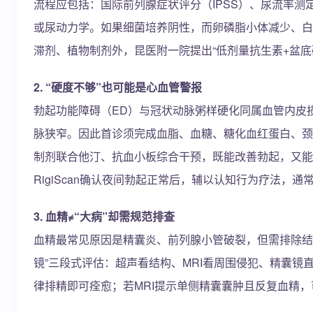
流程应包括：国际前列腺症状评分（IPSS）、尿流率测
或尿动力学。如果细菌培养阴性，而卵磷脂小体减少、白
滞剂、植物制剂外，昆医附一院提出“低剂量抗生素+盆底
2. “硬度不够”也可能是心血管警报
勃起功能障碍（ED）与冠状动脉粥样硬化同属血管内皮损
脉狭窄。因此首诊须完成血脂、血糖、糖化血红蛋白、颈动
制剂联合他汀、抗血小板综合干预，既能改善勃起，又能
RigiScan确认夜间勃起正常后，辅以认知行为疗法，通
3. 血精≠“大病”却需规范排查
血精最常见原因是精囊炎、前列腺小管破裂，但需排除结核
镜”三段式评估：超声看结构、MRI看周围侵犯、精囊
律排精即可痊愈；若MRI提示单侧精囊囊肿且反复血精