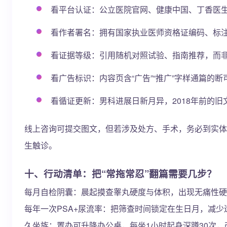
看平台认证：公立医院官网、健康中国、丁香医
看作者署名：拥有国家执业医师资格证编码、标
看证据等级：引用随机对照试验、指南推荐，而非
看广告标识：内容页含“广告”“推广”字样通篇的断
看循证更新：男科进展日新月异，2018年前的
线上咨询可提交图文，但若涉及处方、手术，务必到实体医
生触诊。
十、行动清单：把“常拖常忍”翻篇需要几步？
每月自检阴囊：晨起摸查睾丸硬度与体积，出现无痛性硬
每年一次PSA+尿流率：把筛查时间锁定在生日月，减少
久坐族：置办可升降办公桌，每坐1小时起身深蹲30次，