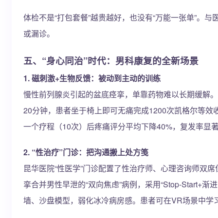
体检不是“打包套餐”越贵越好，也没有“万能一张单”。
或漏诊。
五、“身心同治”时代：男科康复的全新场景
1. 磁刺激+生物反馈：被动到主动的训练
慢性前列腺炎引起的盆底痉挛，单靠药物难以长期缓解。云大
20分钟，患者坐于椅上即可无痛完成1200次凯格尔等
一个疗程（10次）后疼痛评分平均下降40%，复发率显
2. “性治疗”门诊：把沟通搬上处方笺
昆华医院“性医学”门诊配置了性治疗师、心理咨询师双
挛合并男性早泄的“双向焦虑”病例，采用“Stop-Star
墙、沙盘模型，弱化冰冷病房感。患者可在VR场景中学