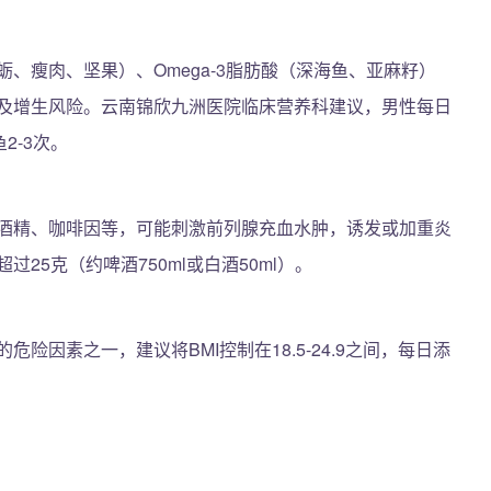
、瘦肉、坚果）、Omega-3脂肪酸（深海鱼、亚麻籽）
及增生风险。云南锦欣九洲医院临床营养科建议，男性每日
2-3次。
酒精、咖啡因等，可能刺激前列腺充血水肿，诱发或加重炎
25克（约啤酒750ml或白酒50ml）。
险因素之一，建议将BMI控制在18.5-24.9之间，每日添