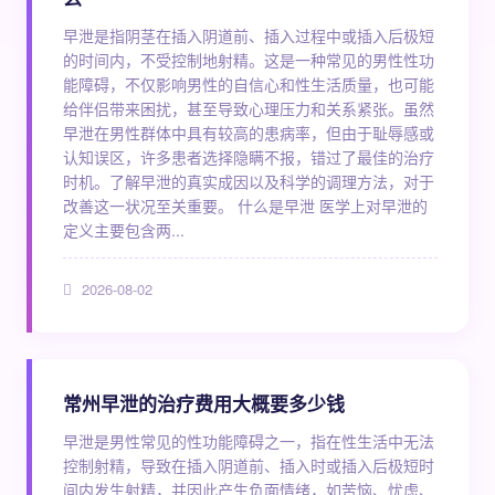
早泄是指阴茎在插入阴道前、插入过程中或插入后极短
的时间内，不受控制地射精。这是一种常见的男性性功
能障碍，不仅影响男性的自信心和性生活质量，也可能
给伴侣带来困扰，甚至导致心理压力和关系紧张。虽然
早泄在男性群体中具有较高的患病率，但由于耻辱感或
认知误区，许多患者选择隐瞒不报，错过了最佳的治疗
时机。了解早泄的真实成因以及科学的调理方法，对于
改善这一状况至关重要。 什么是早泄 医学上对早泄的
定义主要包含两...
2026-08-02
常州早泄的治疗费用大概要多少钱
早泄是男性常见的性功能障碍之一，指在性生活中无法
控制射精，导致在插入阴道前、插入时或插入后极短时
间内发生射精，并因此产生负面情绪，如苦恼、忧虑、