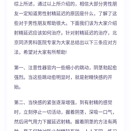
综上所述，通过以上所介绍的，相信大部分男性朋
友一定知道男性射精延迟的原因是什么，了解了这
些对于男性朋友帮助很大。下面我们该为大家介绍
射精延迟应该如何治疗。针对射精延迟的治疗，北
京同济男科医院专家为大家总结出以下三条应对方
法，希望对大家有所帮助!
第一、注意性器官内一些细小的跳动，阴茎勃起愈
强烈。当这些跳动愈明显时，就是射精快感的开
始。
第二、当快感的紧张逐渐增强，到有射精的感觉
时，立刻停止一切活动，握着阴茎，深吸一口气，
然后闭气用力下握延迟射精。握着阴茎的方法有两