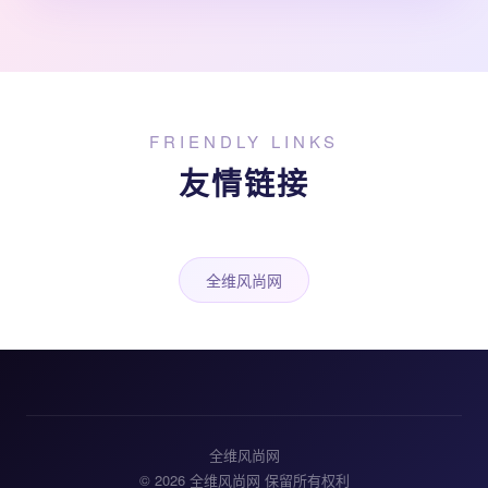
FRIENDLY LINKS
友情链接
全维风尚网
全维风尚网
© 2026 全维风尚网 保留所有权利