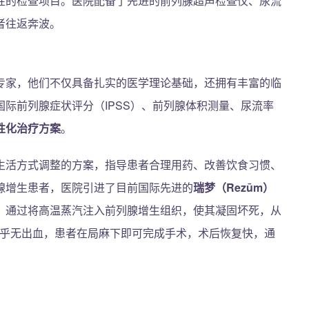
性的检查项目。医院配备了先进的前列腺超声检查仪、尿流
者往返奔波。
专家，他们不仅具备扎实的医学理论基础，还拥有丰富的临
际前列腺症状评分（IPSS）、前列腺体积测量、尿流率
性化治疗方案
。
生活方式调整的方案，指导患者合理用药、改善饮食习惯、
腺增生患者，医院引进了目前国际先进的
瑞梦（Rezūm）
，通过将高温蒸汽注入前列腺增生组织，使其凝固坏死，从
几乎无出血，患者在局麻下即可完成手术，术后恢复快，通